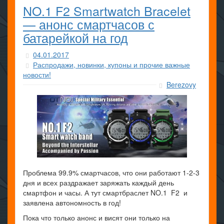
NO.1 F2 Smartwatch Bracelet
— анонс смартчасов с
батарейкой на год
04.01.2017
Распродажи, новинки, купоны и прочие важные
новости!
Berezovy
Проблема 99.9% смартчасов, что они работают 1-2-3
дня и всех раздражает заряжать каждый день
смартфон и часы. А тут смартбраслет NO.1 F2 и
заявлена автономность в год!
Пока что только анонс и висят они только на