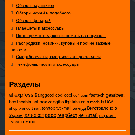
Обзоры наушников
Обзоры ножей и подобного
Обзоры фонарей
Планшеты и аксессуары
Поговорим о том, как экономить на покупках!
Распродажи, новинки, купоны и прочие важные
новости!
Смартбраслеты, смартчасы и просто часы
Телефоны, чехлы и аксессуары
Разделы
aliexpress
gearbest
coolicool
Banggood
fasttech
dd4.com
heavengifts
healthcabin.net
lightake.com
made in USA
tomtop
Виготовлено в
tvc-mall
Бангуд
shop.brando
tmart
алиэкспресс
не китай
геарбест
Україні
твц-молл
томтоп
тмарт