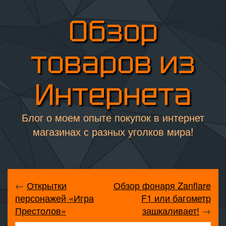
Обзор
товаров из
Интернета
Блог о моем опыте покупок в интернет
магазинах с разных уголков мира!
←
Открытки
Обзор фонаря Zanflare
персонажей «Игра
F1 или багометр
Престолов»
зашкаливает!
→