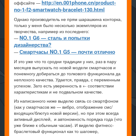
http://en.001phone.cn/product-
оффсайте —
no-1-f2-smartwatch-bracelet-130.html
Однако производитель не прям шарашкина конторка,
только у меня было несколько экземпляров их
творчества, например из последнего:
NO.1 G6 — сталь и попытки
—
дизайнерства?
Смартчасы NO.1 G5 — почти отлично
—
И это уже что то сродни традиции у них, раз в пару
месяцев выпускать по новой модели смартчасов и
понемногу добираться до толкового функционала да
неплохого качества. Удается, правда, с переменным
успехом. Зато есть уверенность в +- соответствии
характеристикам и не подвальном качестве.
Из написанного ниже выделю связь со смартфоном
(как у смартчасов же — вибро, отображение смс/
входящих/блютуз новой версии), но при этом всегда
активный дисплей, и автономность порядка года (что
уже ближе к обычным часам). И виделю фитнесс-
браслетовый функционал как то шагомер,