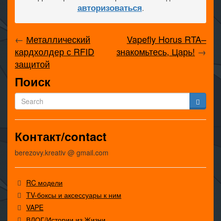
авторизоваться
.
←
Металлический
Vapefly Horus RTA–
кардхолдер с RFID
знакомьтесь, Царь!
→
защитой
Поиск
Контакт/contact
berezovy.kreativ @ gmail.com
RC модели
TV-боксы и аксессуары к ним
VAPE
ВЛОГ/Истории из Жизни