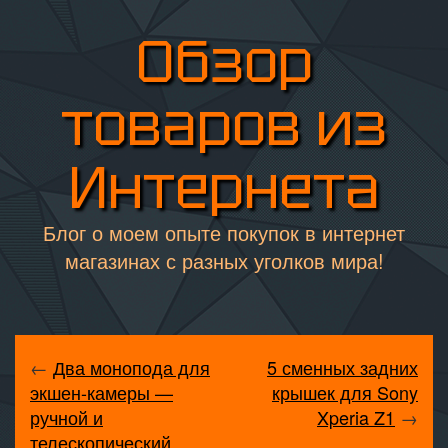
Обзор
товаров из
Интернета
Блог о моем опыте покупок в интернет
магазинах с разных уголков мира!
←
Два монопода для
5 сменных задних
экшен-камеры —
крышек для Sony
ручной и
Xperia Z1
→
телескопический