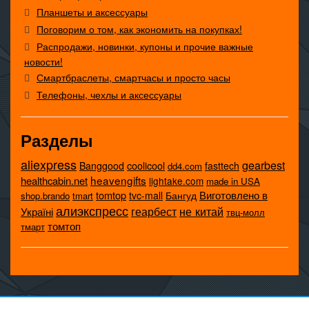
Планшеты и аксессуары
Поговорим о том, как экономить на покупках!
Распродажи, новинки, купоны и прочие важные
новости!
Смартбраслеты, смартчасы и просто часы
Телефоны, чехлы и аксессуары
Разделы
aliexpress
gearbest
coolicool
Banggood
fasttech
dd4.com
heavengifts
healthcabin.net
lightake.com
made in USA
tomtop
Виготовлено в
tvc-mall
Бангуд
shop.brando
tmart
алиэкспресс
не китай
геарбест
Україні
твц-молл
томтоп
тмарт