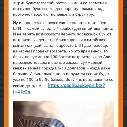
дырки будут грязесобирательными и со временем
его нужно будет снять да попросту промыть под
проточной водой от попавшего в структуру.
Ну и напоследок посоветую использовать кешбек
EPN — самый выгодный кешбек для китай-шоппинга.
И не терять возможности вернуть порядка 5-10% от
потраченных денег на Алиэкспресс и в китайских
магазинах (сейчас на Геарбесте ЕПН дает вообще
шикарный процент возврата, но это временно). То
бишь, на суммарно 100 баксах потраченных на Али
на разные товары и разные заказы, суммарный
кешбек вернет порядка 5-10 долларов, иногда даже
больше. И финальная цена получится все их будет
уже не 100, а 85-90 баксов. Вот линк-приглашение со
https://cashback.epn.bz/?
всеми деталям —
i=41c2a