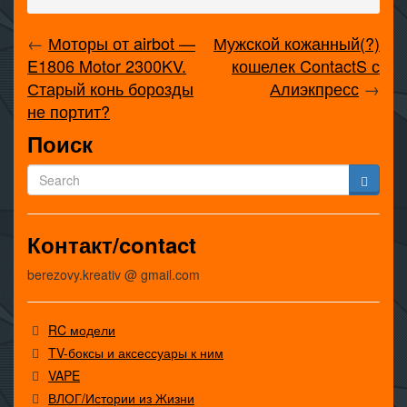
←
Моторы от airbot —
Мужской кожанный(?)
E1806 Motor 2300KV.
кошелек ContactS с
Старый конь борозды
Алиэкпресс
→
не портит?
Поиск
Контакт/contact
berezovy.kreativ @ gmail.com
RC модели
TV-боксы и аксессуары к ним
VAPE
ВЛОГ/Истории из Жизни