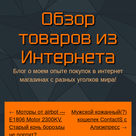
Обзор
товаров из
Интернета
Блог о моем опыте покупок в интернет
магазинах с разных уголков мира!
←
Моторы от airbot —
Мужской кожанный(?)
E1806 Motor 2300KV.
кошелек ContactS с
Старый конь борозды
Алиэкпресс
→
не портит?