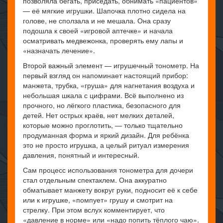
позволяла бегать, приседать, обнимать «пациентов»
— её мягкие игрушки. Шапочка плотно сидела на
голове, не сползала и не мешала. Она сразу
подошла к своей «игровой аптечке» и начала
осматривать медвежонка, проверять ему лапы и
«назначать лечение».
Второй важный элемент — игрушечный тонометр. На
первый взгляд он напоминает настоящий прибор:
манжета, трубка, «груша» для нагнетания воздуха и
небольшая шкала с цифрами. Всё выполнено из
прочного, но лёгкого пластика, безопасного для
детей. Нет острых краёв, нет мелких деталей,
которые можно проглотить, — только тщательно
продуманная форма и яркий дизайн. Для ребёнка
это не просто игрушка, а целый ритуал измерения
давления, понятный и интересный.
Сам процесс использования тонометра для дочери
стал отдельным спектаклем. Она аккуратно
обматывает манжету вокруг руки, подносит её к себе
или к игрушке, «помпует» грушу и смотрит на
стрелку. При этом вслух комментирует, что
«давление в норме» или «надо попить тёплого чаю».