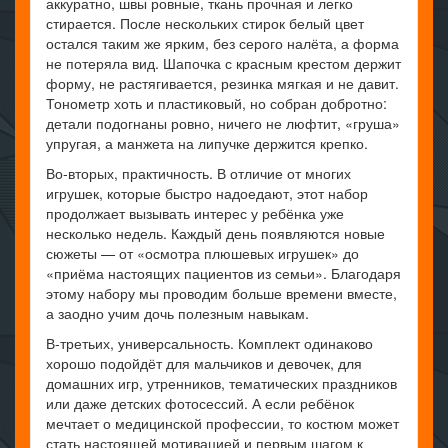
аккуратно, швы ровные, ткань прочная и легко
стирается. После нескольких стирок белый цвет
остался таким же ярким, без серого налёта, а форма
не потеряла вид. Шапочка с красным крестом держит
форму, не растягивается, резинка мягкая и не давит.
Тонометр хоть и пластиковый, но собран добротно:
детали подогнаны ровно, ничего не люфтит, «груша»
упругая, а манжета на липучке держится крепко.
Во-вторых, практичность. В отличие от многих
игрушек, которые быстро надоедают, этот набор
продолжает вызывать интерес у ребёнка уже
несколько недель. Каждый день появляются новые
сюжеты — от «осмотра плюшевых игрушек» до
«приёма настоящих пациентов из семьи». Благодаря
этому набору мы проводим больше времени вместе,
а заодно учим дочь полезным навыкам.
В-третьих, универсальность. Комплект одинаково
хорошо подойдёт для мальчиков и девочек, для
домашних игр, утренников, тематических праздников
или даже детских фотосессий. А если ребёнок
мечтает о медицинской профессии, то костюм может
стать настоящей мотивацией и первым шагом к