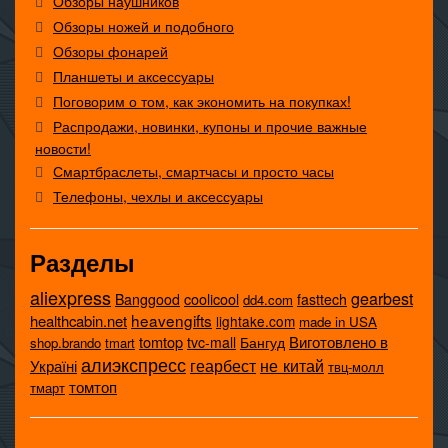
Обзоры наушников
Обзоры ножей и подобного
Обзоры фонарей
Планшеты и аксессуары
Поговорим о том, как экономить на покупках!
Распродажи, новинки, купоны и прочие важные
новости!
Смартбраслеты, смартчасы и просто часы
Телефоны, чехлы и аксессуары
Разделы
aliexpress
gearbest
coolicool
Banggood
fasttech
dd4.com
heavengifts
healthcabin.net
lightake.com
made in USA
tomtop
Виготовлено в
tvc-mall
Бангуд
shop.brando
tmart
алиэкспресс
не китай
геарбест
Україні
твц-молл
томтоп
тмарт