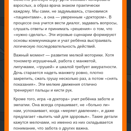
взрослых, а образ врача знаком практически
каждому. Мы сами, не задумываясь, становимся
«пациентами», а она — уверенным «доктором». В
процессе она учится вести диалог, задавать вопросы,
слушать ответы и принимать «решения» о том, что
«нужно сделать». Эти игровые сценарии формируют
основы коммуникации и учат ребёнка выстраивать
логическую последовательность действий.
Важный момент — развитие мелкой моторики. Хотя
тонометр игрушечный, работа с манжетой,
липучками, «грушей» и шкалой требует аккуратности.
Дочь старается надеть манжету ровно, плотно
закрепить, сжать грушу несколько раз, а потом «снять
показания». Эти мелкие движения отлично
тренируют пальцы и кисти рук.
Кроме того, игра «в доктора» учит ребёнка заботе и
эмпатии. Она всегда спрашивает, не «больно ли»
нам, успокаивает, когда «меряет давление», и даже
предлагает «выпить чай для здоровья». Такие детали
кажутся мелочами, но именно из них складывается
понимание, что забота о других важна.