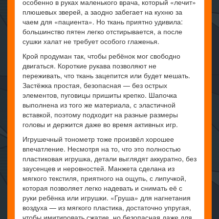
особенно в руках маленького врача, который «лечит»
плюшевых зверей, а заодно забегает на кухню за
чаем для «пациента». Но ткань приятно удивила:
большинство пятен легко отстирывается, а после
сушки халат не требует особого глаженья.
Крой продуман так, чтобы ребёнок мог свободно
двигаться. Короткие рукава позволяют не
переживать, что ткань зацепится или будет мешать.
Застёжка простая, безопасная — без острых
элементов, пуговицы пришиты крепко. Шапочка
выполнена из того же материала, с эластичной
вставкой, поэтому подходит на разные размеры
головы и держится даже во время активных игр.
Игрушечный тонометр тоже произвёл хорошее
впечатление. Несмотря на то, что это полностью
пластиковая игрушка, детали выглядят аккуратно, без
заусенцев и неровностей. Манжета сделана из
мягкого текстиля, приятного на ощупь, с липучкой,
которая позволяет легко надевать и снимать её с
руки ребёнка или игрушки. «Груша» для нагнетания
воздуха — из мягкого пластика, достаточно упругая,
чтобы имитировать сжатие, но безопасная даже для