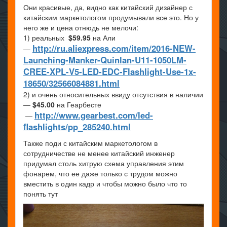
Они красивые, да, видно как китайский дизайнер с
китайским маркетологом продумывали все это. Но у
него же и цена отнюдь не мелочи:
1) реальных
$
59.95
на Али
http://ru.aliexpress.com/item/2016-NEW-
—
Launching-Manker-Quinlan-U11-1050LM-
CREE-XPL-V5-LED-EDC-Flashlight-Use-1x-
18650/32566084881.html
2) и очень относительных ввиду отсутствия в наличии
—
$45.00
на Геарбесте
http://www.gearbest.com/led-
—
flashlights/pp_285240.html
Также поди с китайским маркетологом в
сотрудничестве не менее китайский инженер
придумал столь хитрую схема управления этим
фонарем, что ее даже только с трудом можно
вместить в один кадр и чтобы можно было что то
понять тут