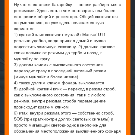
Ну что ж, вставили батарейку — пошли разбираться с
режимами. Здесь есть о чем поговорить тем более —
есть режим общий и режим про. Общий включается
по умолчанию, но уже здесь начинается куча
вариантов:
1) краткий клик включает мунлайт Manker U11 —
реально удобно, когда пришел домой и нужно
подсветить замочную скважину. 2) дальше краткие
клики повышают режимы до турбо и назад к
мунлайту по кругу
3) долгим клиомк с выключенного состояния
переводит сразу в последний активный режим
(минуя мунлайт и более низкие)
4) также долгим кликом фонарь выключается
5) двойной краткий клик — переход в режим строб,
как с выключенного состояния, так и с любого
режима. внутри режима строба перемещение
происходит кратким кликом
6) итак, внутри режима этого — собственно строб,
SOS (три кратких+три долгих световых сигналы) и
просто мигающий светодиодик в кнопочке для
обозначения местоположения выключенного фонаря