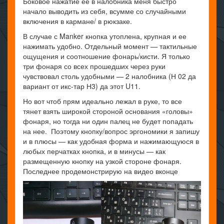
Боковое нажатие ее в налобника меня быстро
начало выводить из себя, всумме со случайными
включения в кармане/ в рюкзаке.
В случае с Manker кнопка утоплена, крупная и ее
нажимать удобно. Отдельный момент — тактильные
ощущения и соотношение фонарь/кисти. Я только
три фонаря со всех прошедших через руки
чувствовал столь удобными — 2 налобника (Н 02 да
вариант от икс-тар Н3) да этот U11.
Но вот чтоб прям идеально лежал в руке, то все
тянет взять широкой стороной основания «головы»
фонаря, но тогда ни один палец не будет попадать
на нее. Поэтому кнопку/вопрос эргономики я запишу
и в плюсы — как удобная форма и нажимающуюся в
любых перчатках кнопка, и в минусы — как
размещенную кнопку на узкой стороне фонаря.
Последнее продемонстрирую на видео вконце