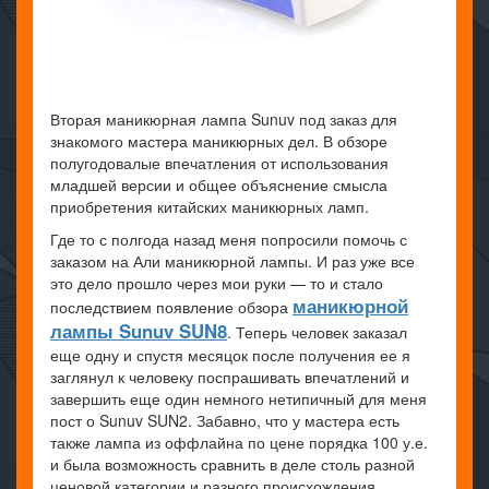
Вторая маникюрная лампа Sunuv под заказ для
знакомого мастера маникюрных дел. В обзоре
полугодовалые впечатления от использования
младшей версии и общее объяснение смысла
приобретения китайских маникюрных ламп.
Где то с полгода назад меня попросили помочь с
заказом на Али маникюрной лампы. И раз уже все
это дело прошло через мои руки — то и стало
маникюрной
последствием появление обзора
лампы Sunuv SUN8
. Теперь человек заказал
еще одну и спустя месяцок после получения ее я
заглянул к человеку поспрашивать впечатлений и
завершить еще один немного нетипичный для меня
пост о Sunuv SUN2. Забавно, что у мастера есть
также лампа из оффлайна по цене порядка 100 у.е.
и была возможность сравнить в деле столь разной
ценовой категории и разного происхождения