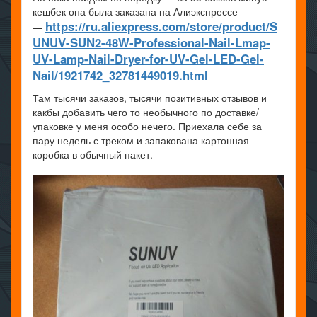
кешбек она была заказана на Алиэкспрессе
https://ru.aliexpress.com/store/product/S
—
UNUV-SUN2-48W-Professional-Nail-Lmap-
UV-Lamp-Nail-Dryer-for-UV-Gel-LED-Gel-
Nail/1921742_32781449019.html
Там тысячи заказов, тысячи позитивных отзывов и
какбы добавить чего то необычного по доставке/
упаковке у меня особо нечего. Приехала себе за
пару недель с треком и запакована картонная
коробка в обычный пакет.