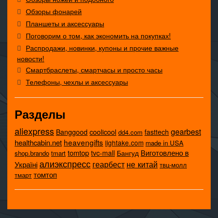
Обзоры фонарей
Планшеты и аксессуары
Поговорим о том, как экономить на покупках!
Распродажи, новинки, купоны и прочие важные
новости!
Смартбраслеты, смартчасы и просто часы
Телефоны, чехлы и аксессуары
Разделы
aliexpress
gearbest
coolicool
Banggood
fasttech
dd4.com
heavengifts
healthcabin.net
lightake.com
made in USA
tomtop
Виготовлено в
tvc-mall
Бангуд
shop.brando
tmart
алиэкспресс
не китай
геарбест
Україні
твц-молл
томтоп
тмарт