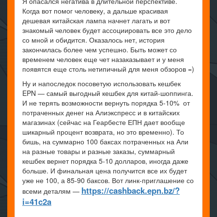
Я опасался негатива в длительной перспективе.
Когда вот помог человеку, а дальше красивая
дешевая китайская лампа начнет лагать и вот
знакомый человек будет ассоциировать все это дело
со мной и обидится. Оказалось нет, история
закончилась более чем успешно. Быть может со
временем человек еще чет назаказывает и у меня
появятся еще столь нетипичный для меня обзоров =)
Ну и напоследок посоветую использовать кешбек
EPN — самый выгодный кешбек для китай-шоппинга.
И не терять возможности вернуть порядка 5-10% от
потраченных денег на Алиэкспресс и в китайских
магазинах (сейчас на Геарбесте ЕПН дает вообще
шикарный процент возврата, но это временно). То
бишь, на суммарно 100 баксах потраченных на Али
на разные товары и разные заказы, суммарный
кешбек вернет порядка 5-10 долларов, иногда даже
больше. И финальная цена получится все их будет
уже не 100, а 85-90 баксов. Вот линк-приглашение со
https://cashback.epn.bz/?
всеми деталям —
i=41c2a