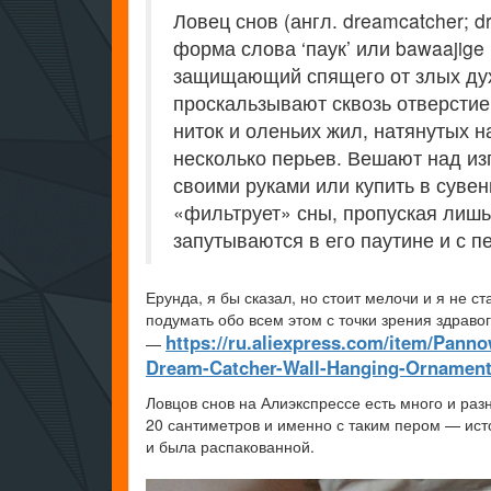
Ловец снов (англ. dreamcatcher; 
форма слова ‘паук’ или bawaajige
защищающий спящего от злых дух
проскальзывают сквозь отверстие
ниток и оленьих жил, натянутых на
несколько перьев. Вешают над из
своими руками или купить в суве
«фильтрует» сны, пропуская лиш
запутываются в его паутине и с 
Ерунда, я бы сказал, но стоит мелочи и я не 
подумать обо всем этом с точки зрения здрав
https://ru.aliexpress.com/item/Pan
—
Dream-Catcher-Wall-Hanging-Ornament-
Ловцов снов на Алиэкспрессе есть много и раз
20 сантиметров и именно с таким пером — ист
и была распакованной.