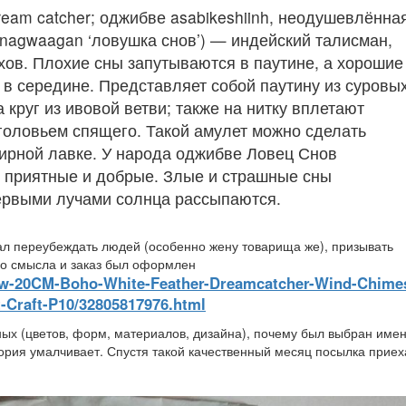
dream catcher; оджибве asabikeshiinh, неодушевлённа
 nagwaagan ‘ловушка снов’) — индейский талисман,
ов. Плохие сны запутываются в паутине, а хорошие
 в середине. Представляет собой паутину из суровы
 круг из ивовой ветви; также на нитку вплетают
головьем спящего. Такой амулет можно сделать
нирной лавке. У народа оджибве Ловец Снов
ь приятные и добрые. Злые и страшные сны
первыми лучами солнца рассыпаются.
стал переубеждать людей (особенно жену товарища же), призывать
ого смысла и заказ был оформлен
now-20CM-Boho-White-Feather-Dreamcatcher-Wind-Chime
Craft-P10/32805817976.html
ных (цветов, форм, материалов, дизайна), почему был выбран име
ория умалчивает. Спустя такой качественный месяц посылка прие