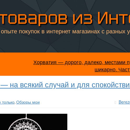
товаров из Ин
опыте покупок в интернет магазинах с разных 
Хорватия — дорого, далеко, местами п
шикарно. Част
 — на всякий случай и для спокойств
е только
Обзоры мои
Berez
,