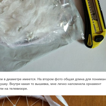
см в диаметре имеется. На втором фото общая длина для понима
лушку. Внутри какая то вышивка, мне лично напомнила орнамент
ули на телевизоре.