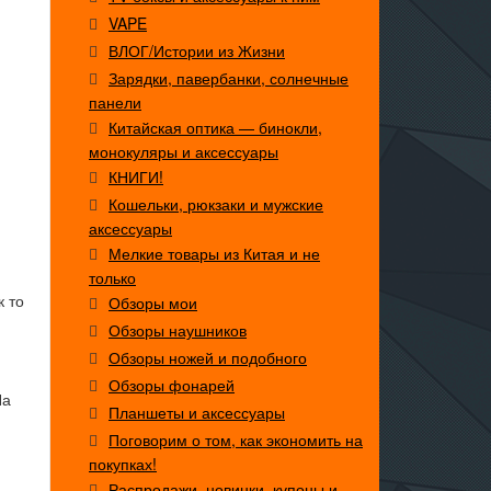
VAPE
ВЛОГ/Истории из Жизни
Зарядки, павербанки, солнечные
панели
Китайская оптика — бинокли,
монокуляры и аксессуары
КНИГИ!
Кошельки, рюкзаки и мужские
аксессуары
Мелкие товары из Китая и не
только
к то
Обзоры мои
Обзоры наушников
Обзоры ножей и подобного
Обзоры фонарей
На
Планшеты и аксессуары
Поговорим о том, как экономить на
покупках!
Распродажи, новинки, купоны и