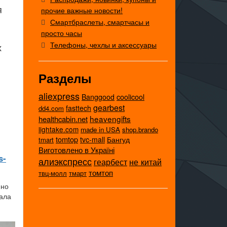
я
прочие важные новости!
Смартбраслеты, смартчасы и
просто часы
Телефоны, чехлы и аксессуары
х
Разделы
aliexpress
coolicool
Banggood
gearbest
fasttech
dd4.com
heavengifts
healthcabin.net
lightake.com
made in USA
shop.brando
tomtop
tvc-mall
Бангуд
tmart
Виготовлено в Україні
s-
алиэкспресс
не китай
геарбест
томтоп
твц-молл
тмарт
нно
хала