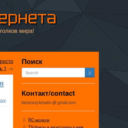
тернета
уголков мира!
Поиск
росто
ь 1
→
ия
Контакт/contact
ovy
berezovy.kreativ @ gmail.com
RC модели
TV-боксы и аксессуары к ним