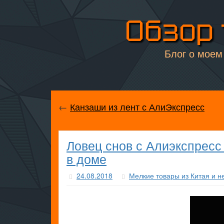
Обзор 
Блог о моем 
←
Канзаши из лент с АлиЭкспресс
Ловец снов с Алиэкспресс
в доме
24.08.2018
Мелкие товары из Китая и н