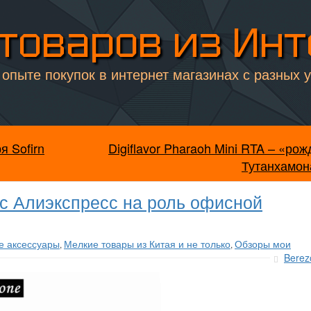
товаров из Ин
опыте покупок в интернет магазинах с разных 
 Sofirn
Digiflavor Pharaoh Mini RTA – «ро
Тутанхамон
с Алиэкспресс на роль офисной
е аксессуары
Мелкие товары из Китая и не только
Обзоры мои
,
,
Berez