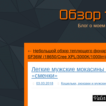
Обзор 
Блог о моем 
←
Небольшой обзор теплющего фонаря
SF36W (18650/Cree XPL/3000K/1000lm)
Легкие мужские мокасины 
«сменки»
03.03.2018
Кошельки, рюкзаки и мужски