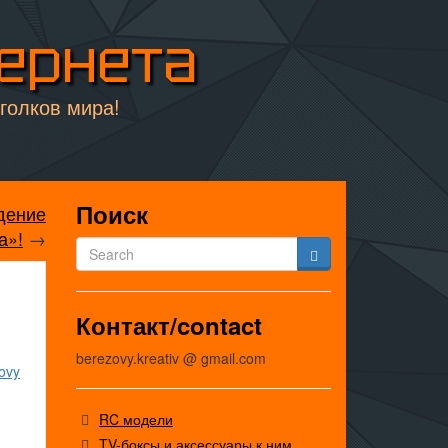
тернета
уголков мира!
Поиск
ждение
а»!
→
Контакт/contact
berezovy.kreativ @ gmail.com
ovy
RC модели
TV-боксы и аксессуары к ним