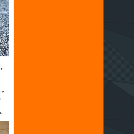
ет
ком
,
.