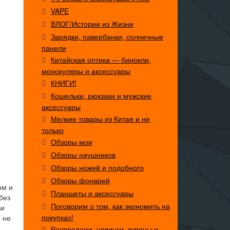
VAPE
ВЛОГ/Истории из Жизни
Зарядки, павербанки, солнечные
панели
Китайская оптика — бинокли,
монокуляры и аксессуары
КНИГИ!
Кошельки, рюкзаки и мужские
аксессуары
Мелкие товары из Китая и не
только
Обзоры мои
Обзоры наушников
Обзоры ножей и подобного
Обзоры фонарей
ом и
Планшеты и аксессуары
без
Поговорим о том, как экономить на
ви
покупках!
 не
Распродажи, новинки, купоны и