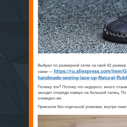
Выбрал по размерной сетке на свой 42 размер 
https://ru.aliexpress.com/item
хакки —
handmade-sewing-lace-up-Natural-Rubb
Почему эти? Потому что недорого, много отзы
заходит спереди наверх на большой палец. По 
очевидно же.
Приехали без отдельной упаковки, внутри пакет