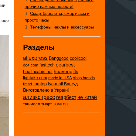
чий
прочие важные новости!
Смартбраслеты, смартчасы и
просто часы
лице
Телефоны, чехлы и аксессуары
Разделы
aliexpress
coolicool
Banggood
gearbest
fasttech
dd4.com
heavengifts
healthcabin.net
lightake.com
made in USA
shop.brando
tomtop
tvc-mall
Бангуд
tmart
Виготовлено в Україні
алиэкспресс
не китай
геарбест
томтоп
твц-молл
тмарт