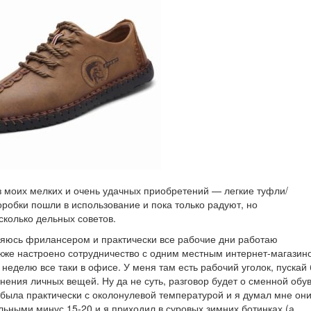
з моих мелких и очень удачных приобретений — легкие туфли/
робки пошли в использование и пока только радуют, но
сколько дельных советов.
вляюсь фрилансером и практически все рабочие дни работаю
акже настроено сотрудничество с одним местным интернет-магазин
неделю все таки в офисе. У меня там есть рабочий уголок, пускай 
нения личных вещей. Ну да не суть, разговор будет о сменной обу
 была практически с околонулевой температурой и я думал мне они
льными минус 15-20 и я приходил в суровых зимних ботинках (а