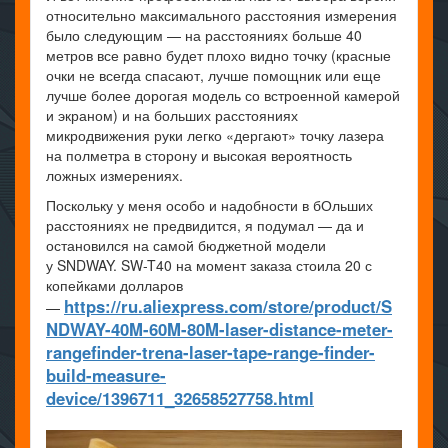
относительно максимального расстояния измерения
было следующим — на расстояниях больше 40
метров все равно будет плохо видно точку (красные
очки не всегда спасают, лучше помощник или еще
лучше более дорогая модель со встроенной камерой
и экраном) и на больших расстояниях
микродвижения руки легко «дергают» точку лазера
на полметра в сторону и высокая вероятность
ложных измерениях.
Поскольку у меня особо и надобности в бОльших
расстояниях не предвидится, я подумал — да и
остановился на самой бюджетной модели
у SNDWAY. SW-T40 на момент заказа стоила 20 с
копейками долларов
https://ru.aliexpress.com/store/product/S
—
NDWAY-40M-60M-80M-laser-distance-meter-
rangefinder-trena-laser-tape-range-finder-
build-measure-
device/1396711_32658527758.html