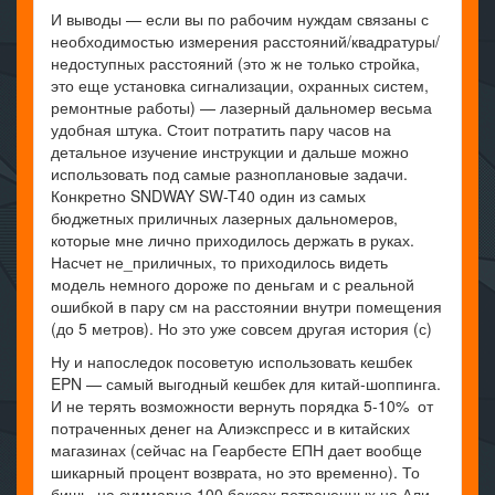
И выводы — если вы по рабочим нуждам связаны с
необходимостью измерения расстояний/квадратуры/
недоступных расстояний (это ж не только стройка,
это еще установка сигнализации, охранных систем,
ремонтные работы) — лазерный дальномер весьма
удобная штука. Стоит потратить пару часов на
детальное изучение инструкции и дальше можно
использовать под самые разноплановые задачи.
Конкретно SNDWAY SW-T40 один из самых
бюджетных приличных лазерных дальномеров,
которые мне лично приходилось держать в руках.
Насчет не_приличных, то приходилось видеть
модель немного дороже по деньгам и с реальной
ошибкой в пару см на расстоянии внутри помещения
(до 5 метров). Но это уже совсем другая история (с)
Ну и напоследок посоветую использовать кешбек
EPN — самый выгодный кешбек для китай-шоппинга.
И не терять возможности вернуть порядка 5-10% от
потраченных денег на Алиэкспресс и в китайских
магазинах (сейчас на Геарбесте ЕПН дает вообще
шикарный процент возврата, но это временно). То
бишь, на суммарно 100 баксах потраченных на Али