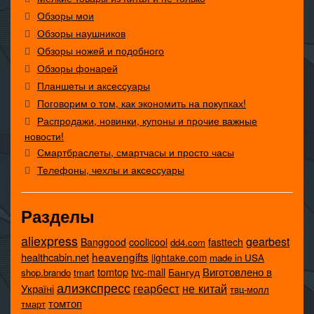
Обзоры мои
Обзоры наушников
Обзоры ножей и подобного
Обзоры фонарей
Планшеты и аксессуары
Поговорим о том, как экономить на покупках!
Распродажи, новинки, купоны и прочие важные
новости!
Смартбраслеты, смартчасы и просто часы
Телефоны, чехлы и аксессуары
Разделы
aliexpress
gearbest
coolicool
Banggood
fasttech
dd4.com
heavengifts
healthcabin.net
lightake.com
made in USA
tomtop
Виготовлено в
tvc-mall
Бангуд
shop.brando
tmart
алиэкспресс
не китай
геарбест
Україні
твц-молл
томтоп
тмарт