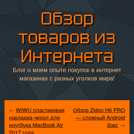
Обзор
товаров из
Интернета
Блог о моем опыте покупок в интернет
магазинах с разных уголков мира!
←
WIWU пластиковая
Обзор Zidoo H6 PRO
накладка-чехол для
— сложный Android
ноутбука MacBook Air
бокс
→
2017 года