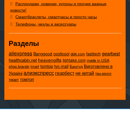
Распродажи, новинки, купоны и прочие важные
новости!
Смартбраслеты, смартчасы и просто часы
Телефоны, чехлы и аксессуары
Разделы
aliexpress
gearbest
coolicool
Banggood
fasttech
dd4.com
heavengifts
healthcabin.net
lightake.com
made in USA
tomtop
Виготовлено в
tvc-mall
Бангуд
shop.brando
tmart
алиэкспресс
не китай
геарбест
Україні
твц-молл
томтоп
тмарт