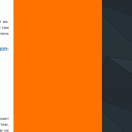
й же.
и там
очень
gon-
может
гтем,
им не