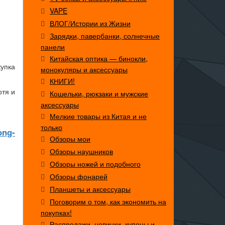
VAPE
ВЛОГ/Истории из Жизни
Зарядки, павербанки, солнечные
панели
Китайская оптика — бинокли,
упка
монокуляры и аксессуары
КНИГИ!
отя и
Кошельки, рюкзаки и мужские
аксессуары
Мелкие товары из Китая и не
только
ong-
Обзоры мои
Обзоры наушников
Обзоры ножей и подобного
Обзоры фонарей
Планшеты и аксессуары
Поговорим о том, как экономить на
покупках!
Распродажи, новинки, купоны и