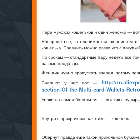
Пара мужских кошельков и один женский — вот,
Наверное все, кто занимается шоппингом в 
кошелька. Сравнить можно разве что с покупкой
По срокам — стандартные пару недель все три 
разные продавцы.
Женщин нужно пропускать вперед, потому перв
http://ru.alie
Снапшот у нас вот —
section-Of-the-Multi-card-Wallets-Retr
Упаковка самая банальная — пакетик с пупырк
Внутри в прозрачном пакетике — кошелек
Обернут правда еще такой прикольной бумаж