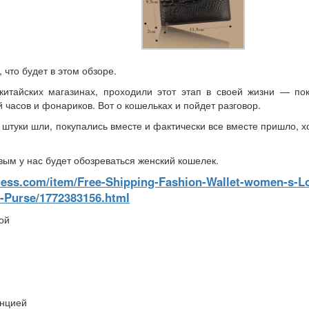
 что будет в этом обзоре.
китайских магазинах, проходили этот этап в своей жизни — пок
 часов и фонариков. Вот о кошельках и пойдет разговор.
штуки шли, покупались вместе и фактически все вместе пришло, х
ым у нас будет обозреваться женский кошелек.
xpress.com/item/Free-Shipping-Fashion-Wallet-women-s-L
o-Purse/1772383156.html
ой
енцией