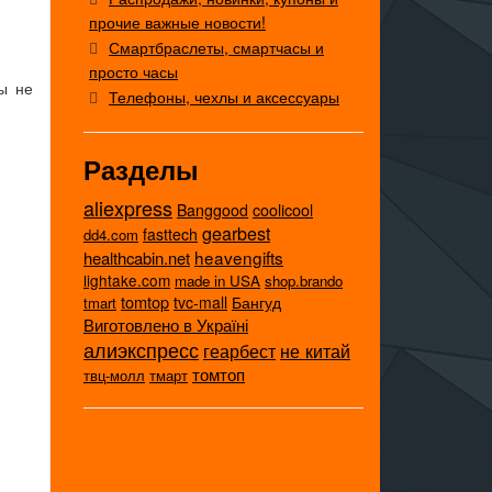
прочие важные новости!
Смартбраслеты, смартчасы и
просто часы
бы не
Телефоны, чехлы и аксессуары
Разделы
aliexpress
coolicool
Banggood
gearbest
fasttech
dd4.com
heavengifts
healthcabin.net
lightake.com
made in USA
shop.brando
tomtop
tvc-mall
Бангуд
tmart
Виготовлено в Україні
алиэкспресс
не китай
геарбест
томтоп
твц-молл
тмарт