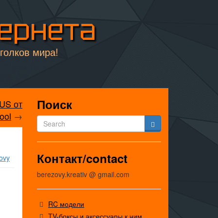
тернета
уголков мира!
Поиск
LUS от
ool
→
Контакт/contact
ovy
berezovy.kreativ @ gmail.com
RC модели
TV-боксы и аксессуары к ним