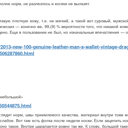
олне норм, не разлезлось и косяки не вылазят.
кую плотную кожу, т.е. не мягкий, а такой вот суровый, мужско
ческих — конечно же, 99,(9) % вероятности того, что никакой кож
дено. Еще в пользовании не был, но изначальные впечатления — 
m/2013-new-100-genuine-leather-man-s-wallet-vintage-dra
1506287860.html
«небольшой»
50544875.html
ыглядит норм, швы приемлемого качества, материал внутри тоже 
 слабое. Вот там есть фотка после недели носки. Если зацепить но
 оно такое. Внутри царапается ровно так же. К слову, большой так