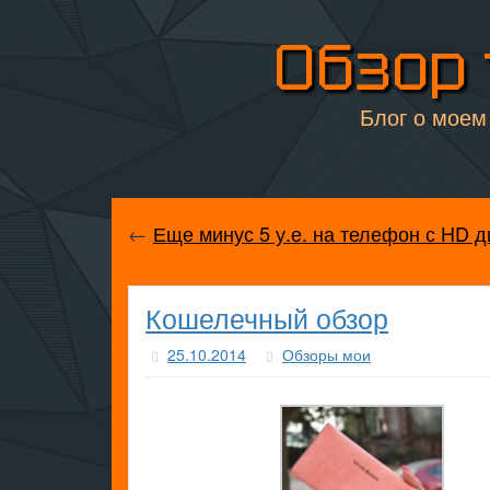
Обзор 
Блог о моем 
←
Еще минус 5 у.е. на телефон с HD 
Кошелечный обзор
25.10.2014
Обзоры мои