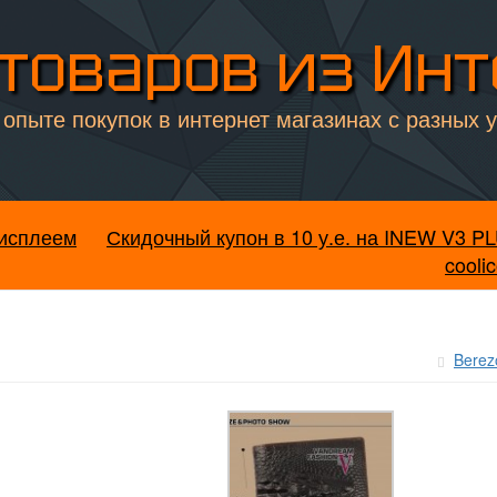
товаров из Ин
опыте покупок в интернет магазинах с разных 
дисплеем
Скидочный купон в 10 у.е. на INEW V3 P
coolic
Berez