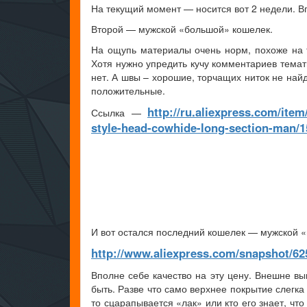
На текущий момент — носится вот 2 недели. Вп
Второй — мужской «большой» кошелек.
На ощупь материалы очень норм, похоже на та
Хотя нужно упредить кучу комментариев темати
нет. А швы – хорошие, торчащих ниток не най
положительные.
http://ru.aliexpress.com/ite
Ссылка —
style-head-cowhide-long-section-man/
И вот остался последний кошелек — мужской 
http://www.aliexpress.com/snapshot/62
Вполне себе качество на эту цену. Внешне в
быть. Разве что само верхнее покрытие слегка
то сцарапывается «лак» или кто его знает, что