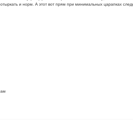
отыркать и норм. А этот вот прям при минимальных царапках след
рам