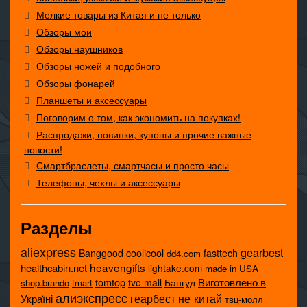
Мелкие товары из Китая и не только
Обзоры мои
Обзоры наушников
Обзоры ножей и подобного
Обзоры фонарей
Планшеты и аксессуары
Поговорим о том, как экономить на покупках!
Распродажи, новинки, купоны и прочие важные
новости!
Смартбраслеты, смартчасы и просто часы
Телефоны, чехлы и аксессуары
Разделы
aliexpress
gearbest
coolicool
Banggood
fasttech
dd4.com
heavengifts
healthcabin.net
lightake.com
made in USA
tomtop
Виготовлено в
tvc-mall
Бангуд
shop.brando
tmart
алиэкспресс
не китай
геарбест
Україні
твц-молл