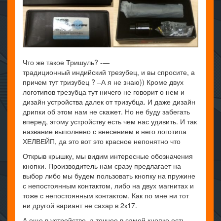
Что же такое Тришуль? -—
традиционный индийский трезубец, и вы спросите, а
причем тут тризубец ? –А я не знаю)) Кроме двух
логотипов трезубца тут ничего не говорит о нем и
дизайн устройства далек от тризубца. И даже дизайн
дрипки об этом нам не скажет. Но не буду забегать
вперед, этому устройству есть чем нас удивить. И так
название выполнено с внесением в него логотипа
ХЕЛВЕЙП, да это вот это красное непонятно что
Открыв крышку, мы видим интересные обозначения
кнопки. Производитель нам сразу предлагает на
выбор либо мы будем пользовать кнопку на пружине
с непостоянным контактом, либо на двух магнитах и
тоже с непостоянным контактом. Как по мне ни тот
ни другой вариант не сахар в 2к17.
А еще в устройстве, а точнее в самой кнопке есть