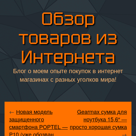
Обзор
товаров из
Интернета
Блог о моем опыте покупок в интернет
магазинах с разных уголков мира!
←
Новая модель
Gearmax сумка для
защищенного
ноутбука 15,6″ —
смартфона POPTEL —
просто хорошая сумка
P10 (уже обозван
→