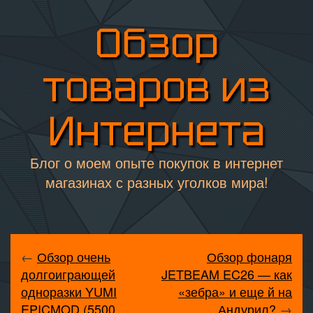
Обзор
товаров из
Интернета
Блог о моем опыте покупок в интернет
магазинах с разных уголков мира!
←
Обзор очень
Обзор фонаря
долгоиграющей
JETBEAM EC26 — как
одноразки YUMI
«зебра» и еще й на
EPICMOD (5500
Андурил?
→