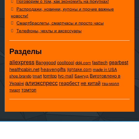
Поговорим о том, как экономить на покупках!
Распродажи, новинки, купоны и прочие важные
новости!
Смартбраслеты, смартчасы и просто часы
Телефоны, чехлы и аксессуары
Разделы
aliexpress
gearbest
coolicool
Banggood
fasttech
dd4.com
heavengifts
healthcabin.net
lightake.com
made in USA
tomtop
Виготовлено в
tvc-mall
Бангуд
shop.brando
tmart
алиэкспресс
не китай
геарбест
Україні
твц-молл
томтоп
тмарт