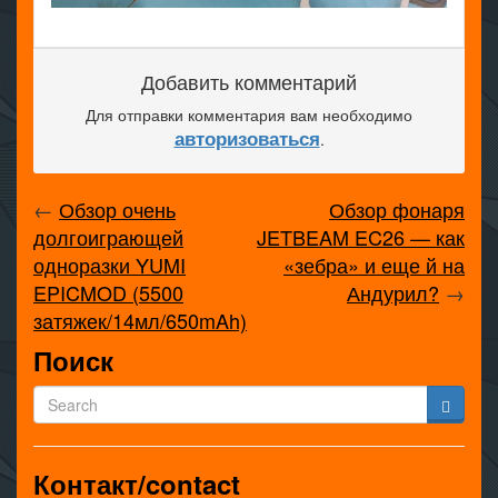
Добавить комментарий
Для отправки комментария вам необходимо
авторизоваться
.
←
Обзор очень
Обзор фонаря
долгоиграющей
JETBEAM EC26 — как
одноразки YUMI
«зебра» и еще й на
EPICMOD (5500
Андурил?
→
затяжек/14мл/650mAh)
Поиск
Контакт/contact