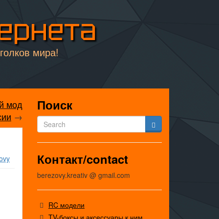
тернета
уголков мира!
Поиск
й мод
сии
→
Контакт/contact
ovy
berezovy.kreativ @ gmail.com
RC модели
TV-боксы и аксессуары к ним