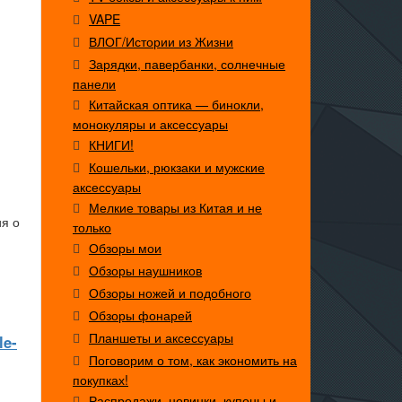
VAPE
ВЛОГ/Истории из Жизни
Зарядки, павербанки, солнечные
панели
Китайская оптика — бинокли,
монокуляры и аксессуары
КНИГИ!
Кошельки, рюкзаки и мужские
аксессуары
Мелкие товары из Китая и не
ия о
только
Обзоры мои
Обзоры наушников
Обзоры ножей и подобного
Обзоры фонарей
Планшеты и аксессуары
le-
Поговорим о том, как экономить на
покупках!
Распродажи, новинки, купоны и