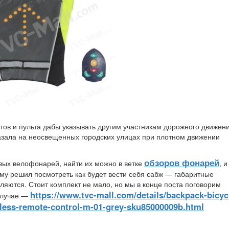
тов и пульта дабы указывать другим участникам дорожного движен
азала на неосвещенных городских улицах при плотном движении
обзоров фонарей
вых велофонарей, найти их можно в ветке
, и
му решил посмотреть как будет вести себя сабж — габаритные
ляются. Стоит комплект не мало, но мы в конце поста поговорим
https://www.tvc-mall.com/details/backpack-bicyc
случае —
reless-remote-control-m-01-grey-sku85000009b.html