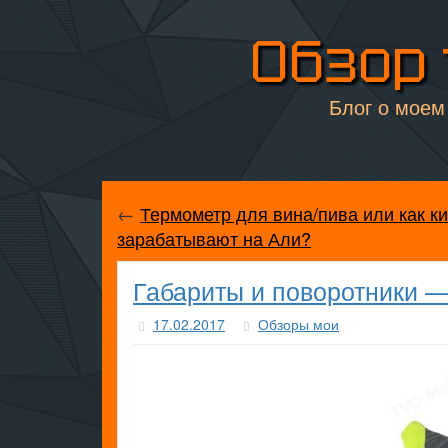
Обзор 
Блог о моем 
←
Термометр для вина/пива или как к
зарабатывают на Али?
Габариты и поворотники —
17.02.2017
Обзоры мои