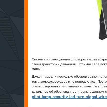
Система из светодиодных поворотников/габари
своей траектории движения. Отлично себя пок
машин
Делал намедни несколько обзоров разноплано
тема велоаксессуаров мне понравилась. Поэто
огни+поворотники, что удаленно пультом управ
детальнее об обоснованности цены в данном 
pilot-lamp-security-led-turn-signal-wi