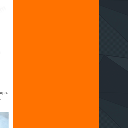
ара.
а