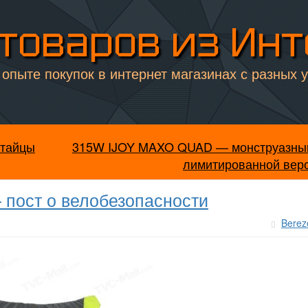
товаров из Ин
опыте покупок в интернет магазинах с разных 
итайцы
315W IJOY MAXO QUAD — монструазны
лимитированной вер
 пост о велобезопасности
Berez