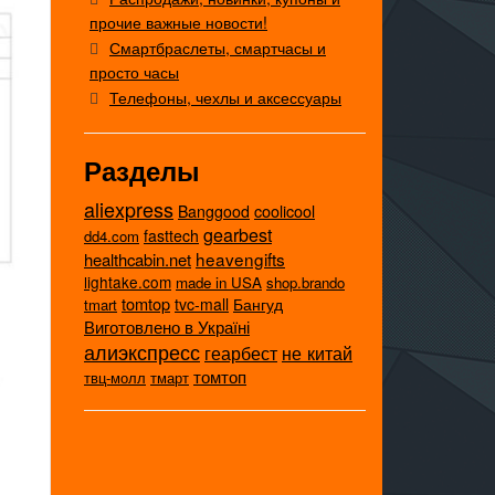
прочие важные новости!
Смартбраслеты, смартчасы и
просто часы
Телефоны, чехлы и аксессуары
Разделы
aliexpress
coolicool
Banggood
gearbest
fasttech
dd4.com
heavengifts
healthcabin.net
lightake.com
made in USA
shop.brando
tomtop
tvc-mall
Бангуд
tmart
Виготовлено в Україні
алиэкспресс
не китай
геарбест
томтоп
твц-молл
тмарт