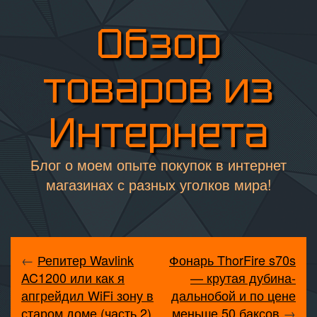
Обзор
товаров из
Интернета
Блог о моем опыте покупок в интернет
магазинах с разных уголков мира!
←
Репитер Wavlink
Фонарь ThorFire s70s
AC1200 или как я
— крутая дубина-
апгрейдил WiFi зону в
дальнобой и по цене
старом доме (часть 2)
меньше 50 баксов
→