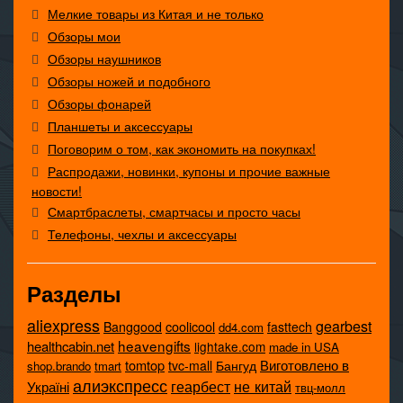
Мелкие товары из Китая и не только
Обзоры мои
Обзоры наушников
Обзоры ножей и подобного
Обзоры фонарей
Планшеты и аксессуары
Поговорим о том, как экономить на покупках!
Распродажи, новинки, купоны и прочие важные
новости!
Смартбраслеты, смартчасы и просто часы
Телефоны, чехлы и аксессуары
Разделы
aliexpress
gearbest
coolicool
Banggood
fasttech
dd4.com
heavengifts
healthcabin.net
lightake.com
made in USA
tomtop
Виготовлено в
tvc-mall
Бангуд
shop.brando
tmart
алиэкспресс
не китай
геарбест
Україні
твц-молл