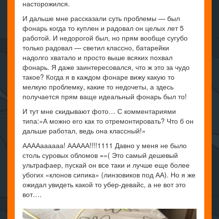
насторожился.
И дальше мне рассказали суть проблемы — был
фонарь когда то куплен и радовал он целых лет 5
работой. И недорогой был, но прям вообще сугубо
только радовал — светил классно, батарейки
надолго хватало и просто выше всяких похвал
фонарь. Я даже заинтересовался, что ж это за чудо
такое? Когда я в каждом фонаре вижу какую то
мелкую проблемку, какие то недочеты, а здесь
получается прям ваще идеальный фонарь был то!
И тут мне скидывают фото… С комментариями
типа:»А можно его как то отремонтировать? Что б он
дальше работал, ведь она классный!»
ААААаааааа! ААААА!!!!1111 Давно у меня не было
столь суровых обломов =»( Это самый дешевый
ультрафаер, пускай он все таки и лучше еще более
убогих «клонов сипика» (линзовиков под АА). Но я же
ожидал увидеть какой то убер-девайс, а не вот это
вот….