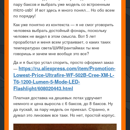
пару баксов и выбрать уже модель со встроенным
micro-usb! И вот здесь я много понял… Но обо всем
по порядку!
Как уже понятно из контекста — я не смог уговорить
человека выбрать достойный фонарь, поскольку
человек не видел в этом смысла. Вот 5 лет
проработал и меня всем устраивает, о каких таких
температурах света/ШИМ/рантаймах ты мне
говоришь и зачем мне вообще это все?
Да и я быстро устал спорить, просто оформил заказ
https://ru.aliexpress.com/item/Promotion-
—
Lowest-Price-Ultrafire-WF-502B-Cree-XM-L-
T6-1200-Lumen-5-Mode-LED-
Flashlight/608020443.html
Платная доставка на дешевых лотах удручает
немного и цена выросла с 6 баксов, до 8 баксов. Ну
да пускай, за пару недель он приехал. Странно, я
думал это линзовик все таки. Но нет, простой корпус.