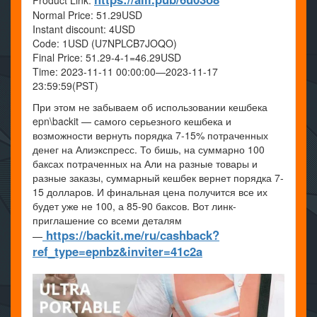
Product Link:
Normal Price: 51.29USD
Instant discount: 4USD
Code: 1USD (U7NPLCB7JOQO)
Final Price: 51.29-4-1=46.29USD
Time: 2023-11-11 00:00:00—2023-11-17
23:59:59(PST)
При этом не забываем об использовании кешбека
epn\backit — самого серьезного кешбека и
возможности вернуть порядка 7-15% потраченных
денег на Алиэкспресс. То бишь, на суммарно 100
баксах потраченных на Али на разные товары и
разные заказы, суммарный кешбек вернет порядка 7-
15 долларов. И финальная цена получится все их
будет уже не 100, а 85-90 баксов. Вот линк-
приглашение со всеми деталям
https://backit.me/ru/cashback?
—
ref_type=epnbz&inviter=41c2a