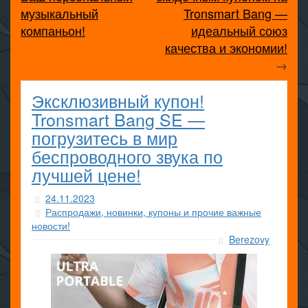
музыкальный
Tronsmart Bang —
компаньон!
идеальный союз
качества и экономии!
→
Эксклюзивный купон!
Tronsmart Bang SE —
погрузитесь в мир
беспроводного звука по
лучшей цене!
24.11.2023
Распродажи, новинки, купоны и прочие важные
новости!
Berezovy