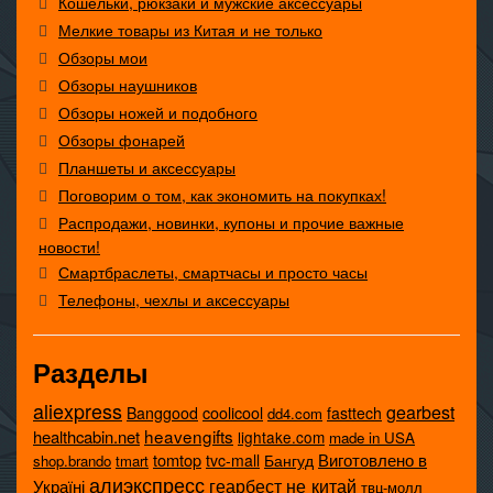
Кошельки, рюкзаки и мужские аксессуары
Мелкие товары из Китая и не только
Обзоры мои
Обзоры наушников
Обзоры ножей и подобного
Обзоры фонарей
Планшеты и аксессуары
Поговорим о том, как экономить на покупках!
Распродажи, новинки, купоны и прочие важные
новости!
Смартбраслеты, смартчасы и просто часы
Телефоны, чехлы и аксессуары
Разделы
aliexpress
gearbest
coolicool
Banggood
fasttech
dd4.com
heavengifts
healthcabin.net
lightake.com
made in USA
tomtop
Виготовлено в
tvc-mall
Бангуд
shop.brando
tmart
алиэкспресс
не китай
геарбест
Україні
твц-молл