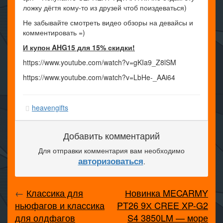
ложку дёгтя кому-то из друзей чтоб поиздеваться)
Не забывайте смотреть видео обзоры на девайсы и
комментировать =)
И купон AHG15 для 15% скидки!
https://www.youtube.com/watch?v=gKIa9_Z8lSM
https://www.youtube.com/watch?v=LbHe-_AAi64
heavengifts
Добавить комментарий
Для отправки комментария вам необходимо
авторизоваться
.
←
Классика для
Новинка MECARMY
ньюфагов и классика
PT26 9Х CREE XP-G2
для олдфагов
S4 3850LM — море