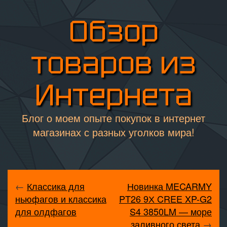
Обзор
товаров из
Интернета
Блог о моем опыте покупок в интернет
магазинах с разных уголков мира!
←
Классика для
Новинка MECARMY
ньюфагов и классика
PT26 9Х CREE XP-G2
для олдфагов
S4 3850LM — море
заливного света
→