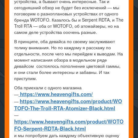
устройства, а бывают очень интересные. Так и
сегодняшний обзор не будет без исключений — мы
поговорим о разноплановых устройствах от одного
бренда WOTOFO. Казалось бы и Serpent RDTA, и The
Troll RTA — оба от WOTOFO, об атомайзеры, но на
самом деле устройства ооочень разные.
В принципе, оба девайса по своему заслуживают
толику внимания. Но по каждому я расскажу по
отдельности, после чего мы перейдем к выводам. На
момент написания обзора в модельном ряде
девайсом состоялось пополнение цветовой гаммы,
и они стали более интересны и забавны. И так
приступим.
Оба приехали с одного магазина
https://www.heavengifts.com/
—
https://www.heavengifts.com/product/WO
—
TOFO-The-Troll-RTA-Atomizer-Black.html
—
https://www.heavengifts.com/product/WOTO
FO-Serpent-RDTA-Black.html
и мы попробуем дать каждому объективную оценку