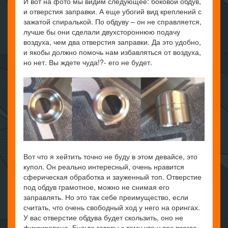
И вот на фото мы видим следующее: боковой обдув,
и отверстия заправки. А еще убогий вид креплений с
зажатой спиралькой. По обдуву – он не справляется,
лучше бы они сделали двухстороннюю подачу
воздуха, чем два отверстия заправки. Да это удобно,
и якобы должно помочь нам избавляться от воздуха,
но нет. Вы ждете чуда!?- его не будет.
Вот что я хейтить точно не буду в этом девайсе, это
купол. Он реально интересный, очень нравится
сферическая обработка и зауженный топ. Отверстие
под обдув грамотное, можно не снимая его
заправлять. Но это так себе преимущество, если
считать, что очень свободный ход у него на орингах.
У вас отверстие обдува будет скользить, оно не
фиксировано. Будьте готовы к тому что у вас всегда