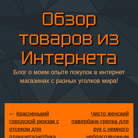
Обзор
товаров из
Интернета
Блог о моем опыте покупок в интернет
магазинах с разных уголков мира!
←
Красненький
Чисто женский
городской рюкзак с
павербанк-грелка для
отсеком для
рук с немного
планшета/нетбука.
неблагозвучным