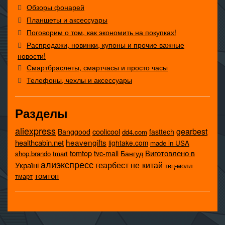
Обзоры фонарей
Планшеты и аксессуары
Поговорим о том, как экономить на покупках!
Распродажи, новинки, купоны и прочие важные
новости!
Смартбраслеты, смартчасы и просто часы
Телефоны, чехлы и аксессуары
Разделы
aliexpress
gearbest
coolicool
Banggood
fasttech
dd4.com
heavengifts
healthcabin.net
lightake.com
made in USA
tomtop
Виготовлено в
tvc-mall
Бангуд
shop.brando
tmart
алиэкспресс
не китай
геарбест
Україні
твц-молл
томтоп
тмарт