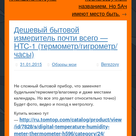
названием. Но 5Ач
имеют место быть.
→
Дешевый бытовой
измеритель почти всего —
HTC-1 (термометр/гигрометр/
часы)
31.01.2015
Обзоры мои
Berezovy
Не сложный бытовой прибор, что заменяет
будильник/термометр/влагомер и даже местами
календарь. Но все это делает относительно точно)
Будет фото, видео и поход к метрологу.
Купить можно тут
http://ru.tomtop.com/catalog/product/view
—
/id/7828/s/digital-temperature-humidity-
meter-thermometer-h596/category/24/