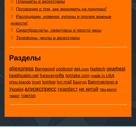
Планшеты и аксессуары
Поговорим о том, как экономить на покупках!
Распродажи, новинки, купоны и прочие важные
новости!
Смартбраслеты, смартчасы и просто часы
Телефоны, чехлы и аксессуары
Разделы
aliexpress
gearbest
coolicool
Banggood
fasttech
dd4.com
heavengifts
healthcabin.net
lightake.com
made in USA
tomtop
Виготовлено в
tvc-mall
Бангуд
shop.brando
tmart
алиэкспресс
не китай
геарбест
Україні
твц-молл
томтоп
тмарт