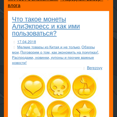
влога
Что такое монеты
АлиЭкпресс и как ими
пользоваться?
17.04.2018
Мелкие товары из Китая и не только
Обзоры
,
мои
Поговорим о том, как экономить на покупках!
,
,
Распродажи, новинки, купоны и прочие важные
новости!
Berezovy