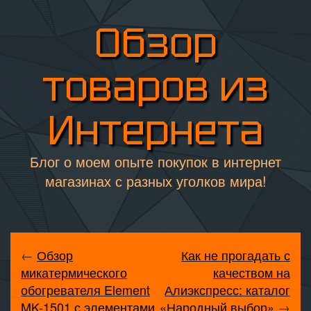
Обзор
товаров из
Интернета
Блог о моем опыте покупок в интернет
магазинах с разных уголков мира!
←
Обзор
Как не прогадать с
микатермического
качеством на
обогревателя Element
Алиэкспресс: каталог
MK-1501 с элементами
«Народный выбор»
→