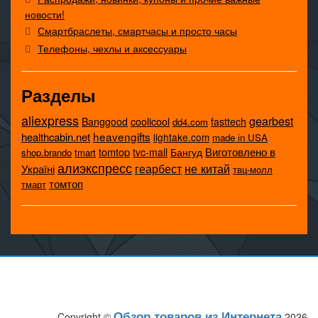
новости!
Смартбраслеты, смартчасы и просто часы
Телефоны, чехлы и аксессуары
Разделы
aliexpress
gearbest
coolicool
Banggood
fasttech
dd4.com
heavengifts
healthcabin.net
lightake.com
made in USA
tomtop
Виготовлено в
tvc-mall
Бангуд
shop.brando
tmart
алиэкспресс
не китай
геарбест
Україні
твц-молл
томтоп
тмарт
Обзор товаров из Интернета
Copyright ©
2026