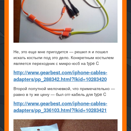
Не, это еще мне пригодится — решил я и пошел
искать костыли под это дело. Конкретным костылем
является переходник с микро-юсб на type C
http://www.gearbest.com/iphone-cables-
adapters/pp_288342.html?lkid=10283420
Второй попутной мелочевкой, что примечательно —
равно в ту же цену — был отг-кабель для type C
http://www.gearbest.com/iphone-cables-
adapters/pp_336103.html?lkid=10283421