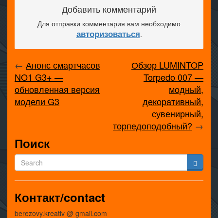
Добавить комментарий
Для отправки комментария вам необходимо
авторизоваться
.
←
Анонс смартчасов
Обзор LUMINTOP
NO1 G3+ —
Torpedo 007 —
обновленная версия
модный,
модели G3
декоративный,
сувенирный,
торпедоподобный?
→
Поиск
Контакт/contact
berezovy.kreativ @ gmail.com