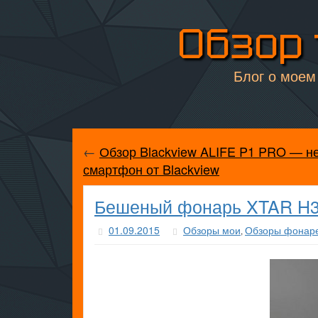
Обзор 
Блог о моем 
←
Обзор Blackview ALIFE P1 PRO — н
смартфон от Blackview
Бешеный фонарь XTAR H3
01.09.2015
Обзоры мои
Обзоры фонар
,