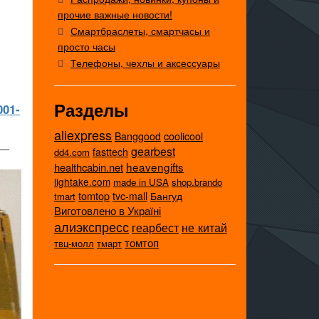
прочие важные новости!
Смартбраслеты, смартчасы и
просто часы
Телефоны, чехлы и аксессуары
Разделы
001-
aliexpress
coolicool
Banggood
 —
gearbest
fasttech
dd4.com
heavengifts
healthcabin.net
lightake.com
made in USA
shop.brando
tomtop
tvc-mall
Бангуд
tmart
Виготовлено в Україні
алиэкспресс
не китай
геарбест
томтоп
твц-молл
тмарт