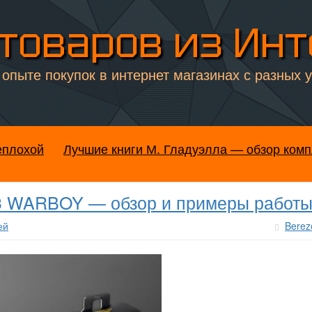
товаров из Ин
опыте покупок в интернет магазинах с разных 
еплохой
Лучшие книги М. Гладуэлла — обзор комп
 WARBOY — обзор и примеры работ
ей
Berez