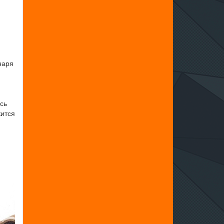
наря
сь
жится