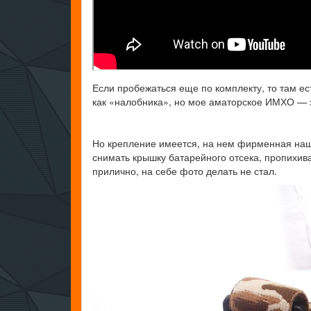
Если пробежаться еще по комплекту, то там е
как «налобника», но мое аматорское ИМХО — э
Но крепление имеется, на нем фирменная наши
снимать крышку батарейного отсека, пропихива
прилично, на себе фото делать не стал.