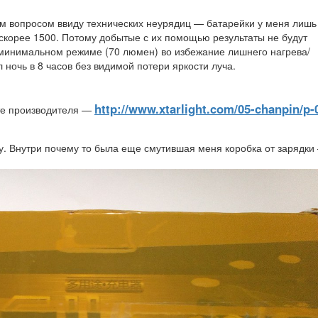
ым вопросом ввиду технических неурядиц — батарейки у меня лишь
 скорее 1500. Потому добытые с их помощью результаты не будут
 минимальном режиме (70 люмен) во избежание лишнего нагрева/
 ночь в 8 часов без видимой потери яркости луча.
http://www.xtarlight.com/05-chanpin/p-
йте производителя —
ку. Внутри почему то была еще смутившая меня коробка от зарядки