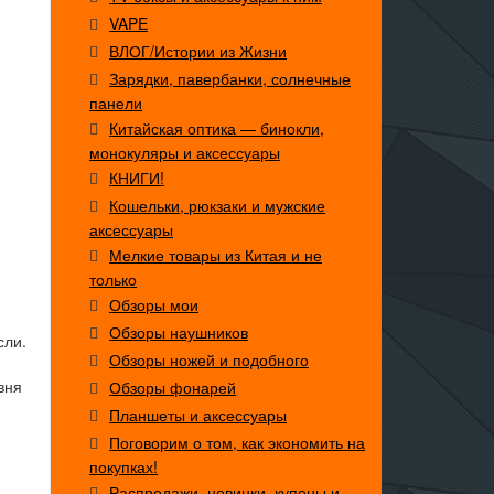
VAPE
ВЛОГ/Истории из Жизни
Зарядки, павербанки, солнечные
панели
Китайская оптика — бинокли,
монокуляры и аксессуары
КНИГИ!
Кошельки, рюкзаки и мужские
аксессуары
Мелкие товары из Китая и не
только
Обзоры мои
Обзоры наушников
сли.
Обзоры ножей и подобного
вня
Обзоры фонарей
Планшеты и аксессуары
Поговорим о том, как экономить на
покупках!
Распродажи, новинки, купоны и