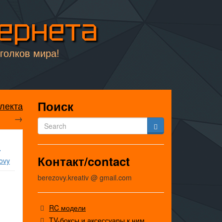
тернета
уголков мира!
Поиск
лекта
→
ы
Контакт/contact
ovy
berezovy.kreativ @ gmail.com
RC модели
TV-боксы и аксессуары к ним