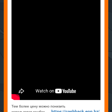
Тем более цену можно понизить
https://cashback.epn.bz/
использовав кешбек —