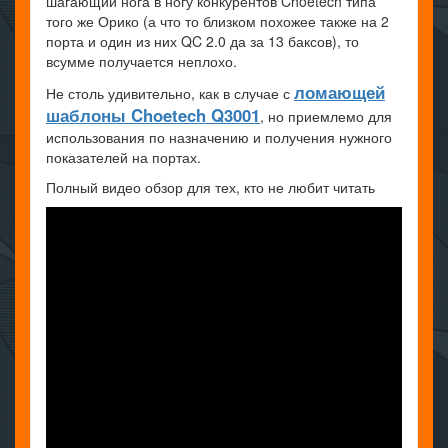
шагающий нога в ногу конкурентов Choetech типа
того же Орико (а что то близком похожее также на 2
порта и один из них QC 2.0 да за 13 баксов), то
всумме получается неплохо.
ломающей
Не столь удивительно, как в случае с
шаблоны Choetech Q3001
, но приемлемо для
использования по назначению и получения нужного
показателей на портах.
Полный видео обзор для тех, кто не любит читать