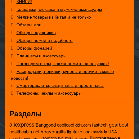
КНИГИ!
Кошельки, рюкзаки и мужские аксессуары
Мелкие товары из Китая и не только
Обзоры мои
Обзоры наушников
Обзоры ножей и подобного
Обзоры фонарей
Планшеты и аксессуары
Поговорим о том, как экономить на покупках!
Распродажи, новинки, купоны и прочие важные
новости!
Смартбраслеты, смартчасы и просто часы
Телефоны, чехлы и аксессуары
Разделы
aliexpress
gearbest
coolicool
Banggood
fasttech
dd4.com
heavengifts
healthcabin.net
lightake.com
made in USA
tomtop
Виготовлено в
tvc-mall
Бангуд
shop.brando
tmart