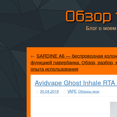
Обзор 
Блог о моем 
←
SARDINE A6 — беспроводная колон
функцией павербанка. Обзор, разбор, 
опыта использования
Avidvape Ghost Inhale RT
30.04.2018
VAPE
Обзоры мои
,