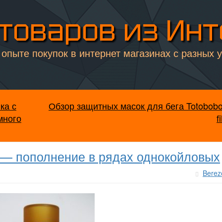
товаров из Ин
опыте покупок в интернет магазинах с разных 
ка с
Обзор защитных масок для бега Totobob
много
f
A — пополнение в рядах однокойловых
Berez