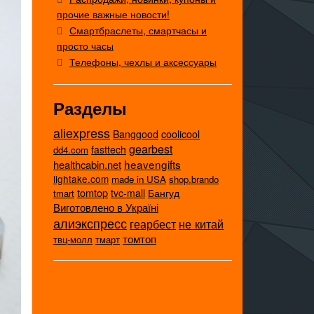
прочие важные новости!
Смартбраслеты, смартчасы и
просто часы
Телефоны, чехлы и аксессуары
Разделы
aliexpress
coolicool
Banggood
gearbest
fasttech
dd4.com
heavengifts
healthcabin.net
lightake.com
made in USA
shop.brando
tomtop
tvc-mall
Бангуд
tmart
Виготовлено в Україні
алиэкспресс
не китай
геарбест
томтоп
твц-молл
тмарт