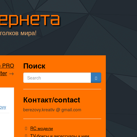
тернета
уголков мира!
Поиск
o PRO
ilter
→
Контакт/contact
ovy
berezovy.kreativ @ gmail.com
RC модели
TV-боксы и аксессуары к ним