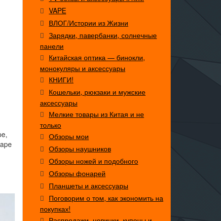
VAPE
ВЛОГ/Истории из Жизни
Зарядки, павербанки, солнечные
панели
Китайская оптика — бинокли,
монокуляры и аксессуары
КНИГИ!
Кошельки, рюкзаки и мужские
аксессуары
Мелкие товары из Китая и не
только
pe,
Обзоры мои
vape
Обзоры наушников
Обзоры ножей и подобного
Обзоры фонарей
Планшеты и аксессуары
Поговорим о том, как экономить на
покупках!
Распродажи, новинки, купоны и