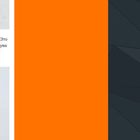
 Это
дува
о